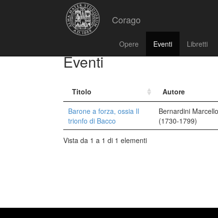
Corago
Opere
Eventi
Libretti
Eventi
Titolo
Autore
Barone a forza, ossia Il
Bernardini Marcell
trionfo di Bacco
(1730-1799)
Vista da 1 a 1 di 1 elementi