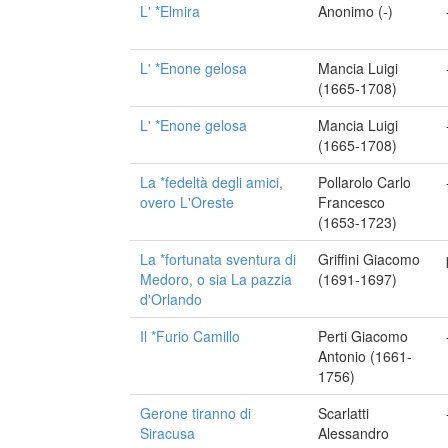
L' *Elmira
Anonimo (-)
L' *Enone gelosa
Mancia Luigi
(1665-1708)
L' *Enone gelosa
Mancia Luigi
(1665-1708)
La *fedeltà degli amici,
Pollarolo Carlo
overo L'Oreste
Francesco
(1653-1723)
La *fortunata sventura di
Griffini Giacomo
Medoro, o sia La pazzia
(1691-1697)
d'Orlando
Il *Furio Camillo
Perti Giacomo
Antonio (1661-
1756)
Gerone tiranno di
Scarlatti
Siracusa
Alessandro