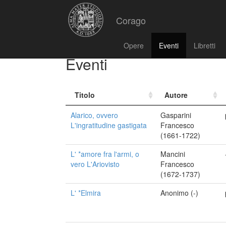
Corago
Opere
Eventi
Libretti
Eventi
Titolo
Autore
Alarico, ovvero
Gasparini
L'ingratitudine gastigata
Francesco
(1661-1722)
L' *amore fra l'armi, o
Mancini
vero L'Ariovisto
Francesco
(1672-1737)
L' *Elmira
Anonimo (-)