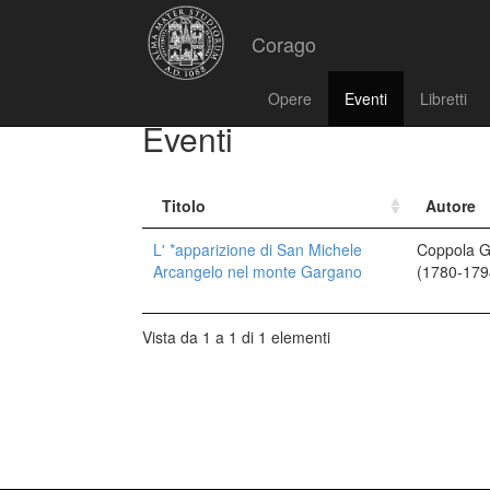
Corago
Opere
Eventi
Libretti
Eventi
Titolo
Autore
L' *apparizione di San Michele
Coppola G
Arcangelo nel monte Gargano
(1780-179
Vista da 1 a 1 di 1 elementi