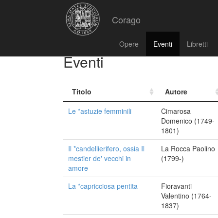
Corago
Opere
Eventi
Libretti
Eventi
Titolo
Autore
Le *astuzie femminili
Cimarosa
Domenico (1749-
1801)
Il *candellierifero, ossia Il
La Rocca Paolino
mestier de' vecchi in
(1799-)
amore
La *capricciosa pentita
Fioravanti
Valentino (1764-
1837)