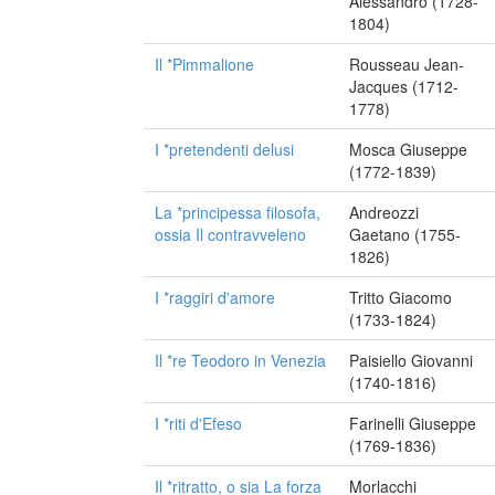
Alessandro (1728-
1804)
Il *Pimmalione
Rousseau Jean-
Jacques (1712-
1778)
I *pretendenti delusi
Mosca Giuseppe
(1772-1839)
La *principessa filosofa,
Andreozzi
ossia Il contravveleno
Gaetano (1755-
1826)
I *raggiri d'amore
Tritto Giacomo
(1733-1824)
Il *re Teodoro in Venezia
Paisiello Giovanni
(1740-1816)
I *riti d'Efeso
Farinelli Giuseppe
(1769-1836)
Il *ritratto, o sia La forza
Morlacchi