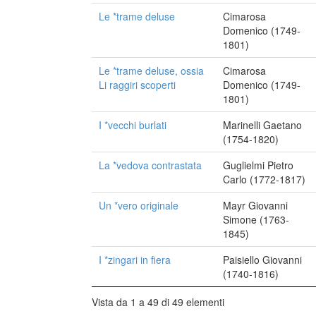
Le *trame deluse
Cimarosa
Domenico (1749-
1801)
Le *trame deluse, ossia
Cimarosa
Li raggiri scoperti
Domenico (1749-
1801)
I *vecchi burlati
Marinelli Gaetano
(1754-1820)
La *vedova contrastata
Guglielmi Pietro
Carlo (1772-1817)
Un *vero originale
Mayr Giovanni
Simone (1763-
1845)
I *zingari in fiera
Paisiello Giovanni
(1740-1816)
Vista da 1 a 49 di 49 elementi