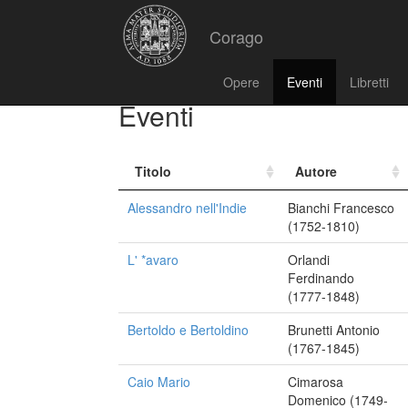
Corago
Opere
Eventi
Libretti
Eventi
Titolo
Autore
Alessandro nell'Indie
Bianchi Francesco
(1752-1810)
L' *avaro
Orlandi
Ferdinando
(1777-1848)
Bertoldo e Bertoldino
Brunetti Antonio
(1767-1845)
Caio Mario
Cimarosa
Domenico (1749-