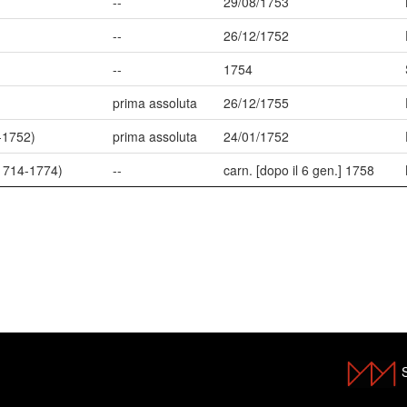
--
29/08/1753
--
26/12/1752
--
1754
prima assoluta
26/12/1755
-1752)
prima assoluta
24/01/1752
(1714-1774)
--
carn. [dopo il 6 gen.] 1758