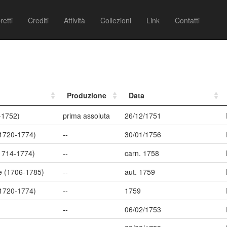
retti
Crediti
Attività
Collezioni
Link
Contatti
Produzione
Data
-1752)
prima assoluta
26/12/1751
(1720-1774)
--
30/01/1756
(1714-1774)
--
carn. 1758
e (1706-1785)
--
aut. 1759
(1720-1774)
--
1759
--
06/02/1753