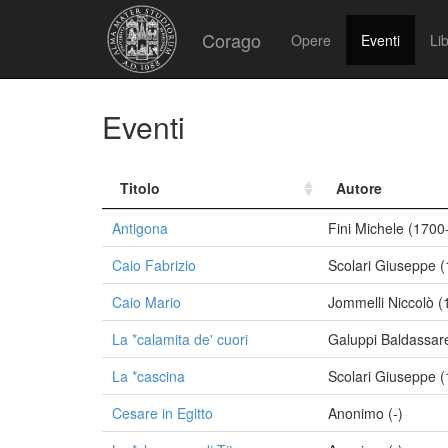
Corago
Opere
Eventi
Lib
Eventi
Titolo
Autore
Antigona
Fini Michele (1700
Caio Fabrizio
Scolari Giuseppe 
Caio Mario
Jommelli Niccolò 
La *calamita de' cuori
Galuppi Baldassar
La *cascina
Scolari Giuseppe 
Cesare in Egitto
Anonimo (-)