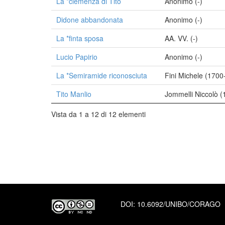
La *clemenza di Tito
Anonimo (-)
Didone abbandonata
Anonimo (-)
La *finta sposa
AA. VV. (-)
Lucio Papirio
Anonimo (-)
La *Semiramide riconosciuta
Fini Michele (1700
Tito Manlio
Jommelli Niccolò 
Vista da 1 a 12 di 12 elementi
DOI:
10.6092/UNIBO/CORAGO