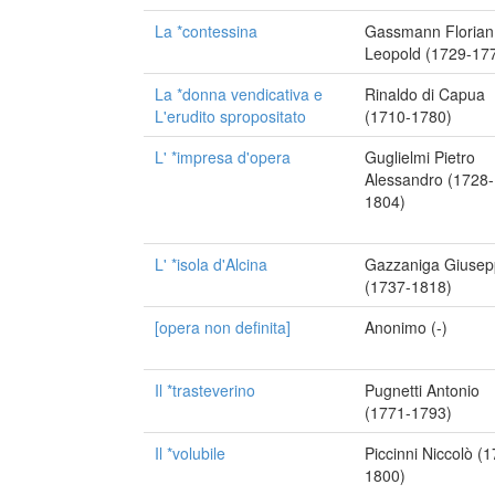
La *contessina
Gassmann Florian
Leopold (1729-17
La *donna vendicativa e
Rinaldo di Capua
L'erudito spropositato
(1710-1780)
L' *impresa d'opera
Guglielmi Pietro
Alessandro (1728-
1804)
L' *isola d'Alcina
Gazzaniga Giuse
(1737-1818)
[opera non definita]
Anonimo (-)
Il *trasteverino
Pugnetti Antonio
(1771-1793)
Il *volubile
Piccinni Niccolò (
1800)