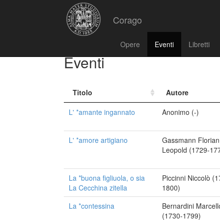
Corago
Opere
Eventi
Libretti
Eventi
Titolo
Autore
L' *amante ingannato
Anonimo (-)
L' *amore artigiano
Gassmann Florian
Leopold (1729-17
La *buona figliuola, o sia
Piccinni Niccolò (
La Cecchina zitella
1800)
La *contessina
Bernardini Marcell
(1730-1799)