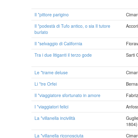
Il *pittore parigino
Cimar
Il *podestà di Tufo antico, o sia Il tutore
Accor
burlato
Il *selvaggio di California
Fiorav
Tra i due litiganti il terzo gode
Sarti
Le *trame deluse
Cimar
Li *tre Orfei
Berna
Il *viaggiatore sfortunato in amore
Fabri
I *viaggiatori felici
Anfos
La *villanella incivilità
Guglie
1804)
La *villanella riconosciuta
Cimar