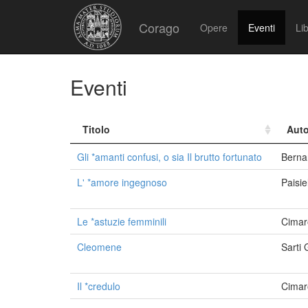
Corago
Opere
Eventi
Lib
Eventi
Titolo
Auto
Gli *amanti confusi, o sia Il brutto fortunato
Berna
L' *amore ingegnoso
Paisie
Le *astuzie femminili
Cimar
Cleomene
Sarti
Il *credulo
Cimar