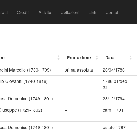
retti
Crediti
Attività
Collezioni
Link
Contatti
re
Produzione
Data
rdini Marcello (1730-1799)
prima assoluta
26/04/1786
llo Giovanni (1740-1816)
--
1786/01/ded.
23
osa Domenico (1749-1801)
--
28/12/1794
 Giuseppe (1729-1802)
--
carn. 1791
osa Domenico (1749-1801)
--
estate 1787