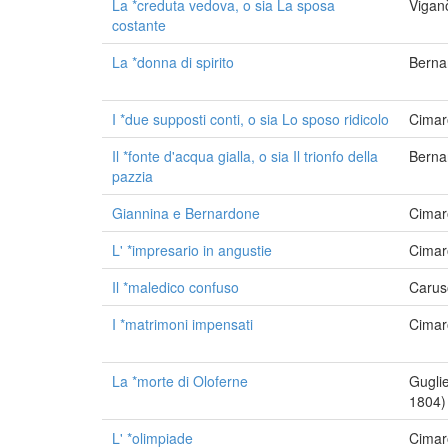
La *creduta vedova, o sia La sposa
Vigan
costante
La *donna di spirito
Berna
I *due supposti conti, o sia Lo sposo ridicolo
Cimar
Il *fonte d'acqua gialla, o sia Il trionfo della
Berna
pazzia
Giannina e Bernardone
Cimar
L' *impresario in angustie
Cimar
Il *maledico confuso
Carus
I *matrimoni impensati
Cimar
La *morte di Oloferne
Guglie
1804)
L' *olimpiade
Cimar