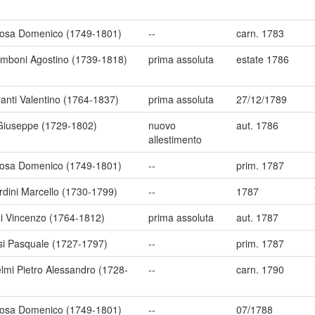
osa Domenico (1749-1801)
--
carn. 1783
imboni Agostino (1739-1818)
prima assoluta
estate 1786
anti Valentino (1764-1837)
prima assoluta
27/12/1789
 Giuseppe (1729-1802)
nuovo
aut. 1786
allestimento
osa Domenico (1749-1801)
--
prim. 1787
rdini Marcello (1730-1799)
--
1787
zi Vincenzo (1764-1812)
prima assoluta
aut. 1787
si Pasquale (1727-1797)
--
prim. 1787
lmi Pietro Alessandro (1728-
--
carn. 1790
osa Domenico (1749-1801)
--
07/1788