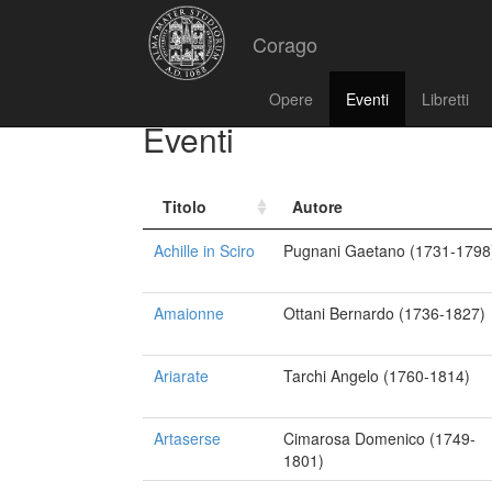
Corago
Opere
Eventi
Libretti
Eventi
Titolo
Autore
Achille in Sciro
Pugnani Gaetano (1731-1798
Amaionne
Ottani Bernardo (1736-1827)
Ariarate
Tarchi Angelo (1760-1814)
Artaserse
Cimarosa Domenico (1749-
1801)