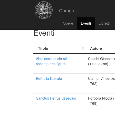
Corago
Opere
Eventi
Libretti
Eventi
Titolo
Autore
Abel occisus christi
Cocchi Gioacchi
redemptoris figura
(1720-1788)
Bethulia liberata
Ciampi Vincenzo
1762)
Sanctus Petrus Urseolus
Porpora Nicola 
1768)