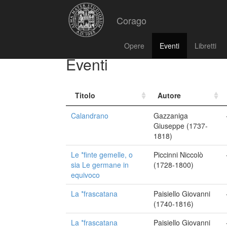
Corago
Opere
Eventi
Libretti
Eventi
Titolo
Autore
Calandrano
Gazzaniga
Giuseppe (1737-
1818)
Le *finte gemelle, o
Piccinni Niccolò
sia Le germane in
(1728-1800)
equivoco
La *frascatana
Paisiello Giovanni
(1740-1816)
La *frascatana
Paisiello Giovanni