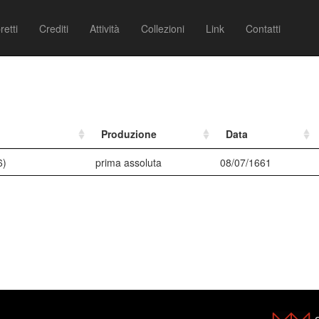
retti
Crediti
Attività
Collezioni
Link
Contatti
Produzione
Data
6)
prima assoluta
08/07/1661