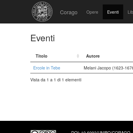
Corago
Opere
Eventi
Lib
Eventi
Titolo
Autore
Ercole in Tebe
Melani Jacopo (1623-167
Vista da 1 a 1 di 1 elementi
DOI:
10.6092/UNIBO/CORAGO