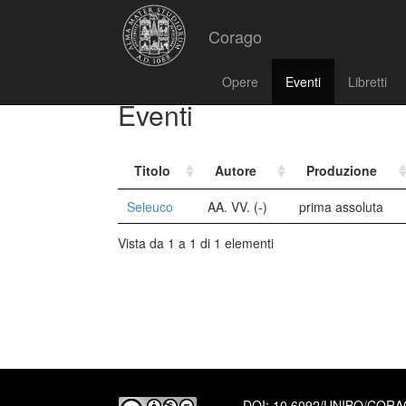
Corago
Opere
Eventi
Libretti
Eventi
Titolo
Autore
Produzione
Seleuco
AA. VV. (-)
prima assoluta
Vista da 1 a 1 di 1 elementi
DOI:
10.6092/UNIBO/COR