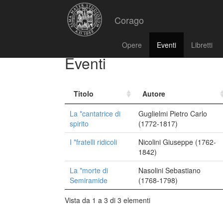
Corago
Opere
Eventi
Libretti
Eventi
Titolo
Autore
La *cantatrice di
Guglielmi Pietro Carlo
spirito
(1772-1817)
I *fratelli ridicoli
Nicolini Giuseppe (1762-
1842)
La *morte di
Nasolini Sebastiano
Semiramide
(1768-1798)
Vista da 1 a 3 di 3 elementi