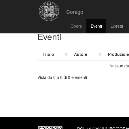
Corago
Opere
Eventi
Libretti
Eventi
Titolo
Autore
Produzion
Nessun dat
Vista da 0 a 0 di 0 elementi
DOI:
10.6092/UNIBO/COR