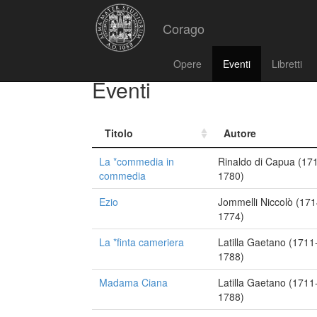
Corago
Opere
Eventi
Libretti
Eventi
Titolo
Autore
La *commedia in
Rinaldo di Capua (17
commedia
1780)
Ezio
Jommelli Niccolò (171
1774)
La *finta cameriera
Latilla Gaetano (1711
1788)
Madama Ciana
Latilla Gaetano (1711
1788)