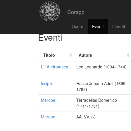
Corago
Opere
Eventi
Libretti
Eventi
Titolo
Autore
L' *Andromaca
Leo Leonardo (1694-1744)
Issipile
Hasse Johann Adolf (1699-
1783)
Merope
Terradellas Domenico
(1711-1751)
Merope
AA. VV. (-)