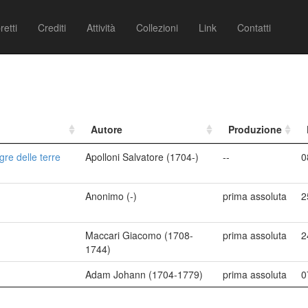
retti
Crediti
Attività
Collezioni
Link
Contatti
Autore
Produzione
gre delle terre
Apolloni Salvatore (1704-)
--
0
Anonimo (-)
prima assoluta
2
Maccari Giacomo (1708-
prima assoluta
2
1744)
Adam Johann (1704-1779)
prima assoluta
0