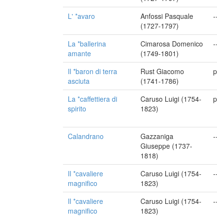
L' *avaro
Anfossi Pasquale
-
(1727-1797)
La *ballerina
Cimarosa Domenico
-
amante
(1749-1801)
Il *baron di terra
Rust Giacomo
p
asciuta
(1741-1786)
La *caffettiera di
Caruso Luigi (1754-
p
spirito
1823)
Calandrano
Gazzaniga
-
Giuseppe (1737-
1818)
Il *cavaliere
Caruso Luigi (1754-
-
magnifico
1823)
Il *cavaliere
Caruso Luigi (1754-
-
magnifico
1823)