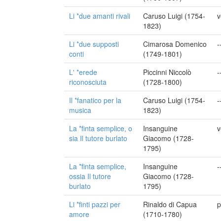
Li *due amanti rivali
Caruso Luigi (1754-
v
1823)
Li *due supposti
Cimarosa Domenico
-
conti
(1749-1801)
L' *erede
Piccinni Niccolò
-
riconosciuta
(1728-1800)
Il *fanatico per la
Caruso Luigi (1754-
-
musica
1823)
La *finta semplice, o
Insanguine
v
sia Il tutore burlato
Giacomo (1728-
1795)
La *finta semplice,
Insanguine
-
ossia Il tutore
Giacomo (1728-
burlato
1795)
Li *finti pazzi per
Rinaldo di Capua
p
amore
(1710-1780)