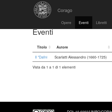
Corago
Opere
Eventi
Libretti
Eventi
Titolo
Autore
Il *Dafni
Scarlatti Alessandro (1660-1725)
Vista da 1 a 1 di 1 elementi
DOI:
10.6092/UNIBO/COR