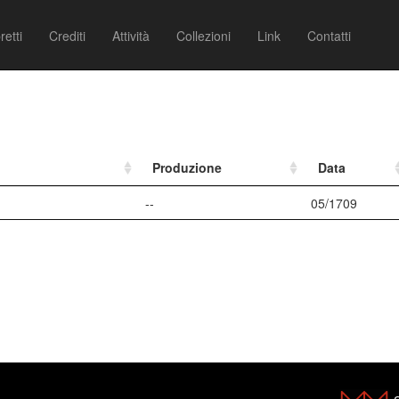
retti
Crediti
Attività
Collezioni
Link
Contatti
Produzione
Data
--
05/1709