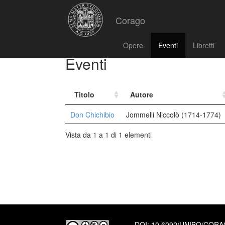
Corago
Opere
Eventi
Libretti
Eventi
Titolo
Autore
Don Chichibio
Jommelli Niccolò (1714-1774)
Vista da 1 a 1 di 1 elementi
DOI:
10.6092/UNIBO/COR