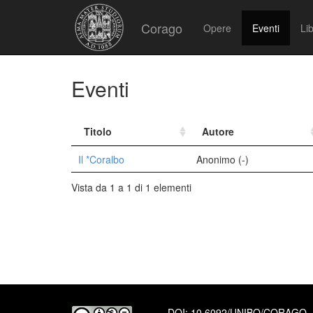
Corago
Opere
Eventi
Lib
Eventi
Titolo
Autore
Il *Coralbo
Anonimo (-)
Vista da 1 a 1 di 1 elementi
DOI:
10.6092/UNIBO/CORAGO