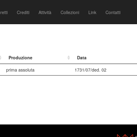
retti
Crediti
Attività
Collezioni
Link
Contatti
Produzione
Data
prima assoluta
1731/07/ded. 02