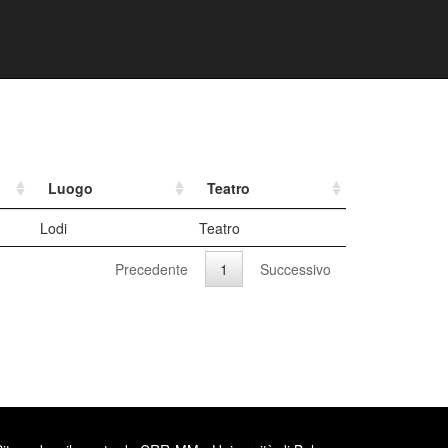
Luogo
Teatro
Lodi
Teatro
Precedente
1
Successivo