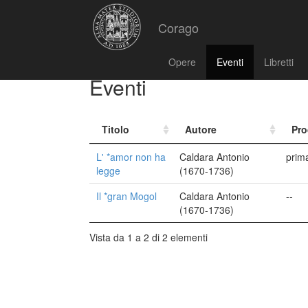
Corago
Opere
Eventi
Libretti
Eventi
Titolo
Autore
Pro
L' *amor non ha
Caldara Antonio
prim
legge
(1670-1736)
Il *gran Mogol
Caldara Antonio
--
(1670-1736)
Vista da 1 a 2 di 2 elementi