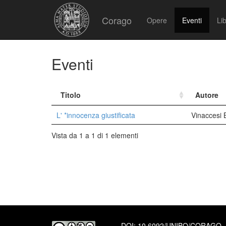
Corago
Opere
Eventi
Lib
Eventi
Titolo
Autore
L' *innocenza giustificata
Vinaccesi 
Vista da 1 a 1 di 1 elementi
DOI:
10.6092/UNIBO/CORAGO