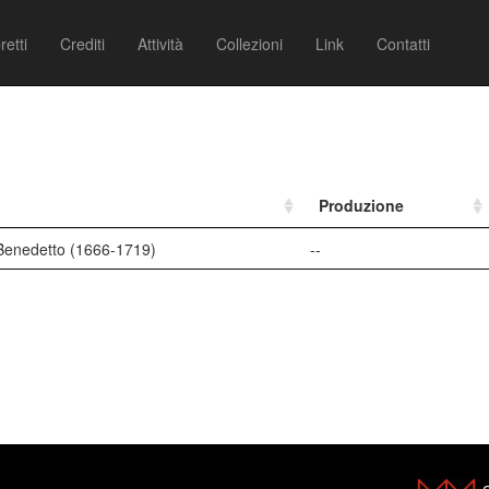
retti
Crediti
Attività
Collezioni
Link
Contatti
Produzione
Benedetto (1666-1719)
--