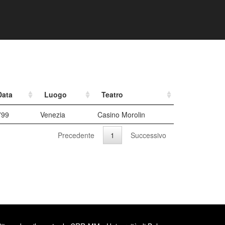
Data
Luogo
Teatro
799
Venezia
Casino Morolin
Precedente
1
Successivo