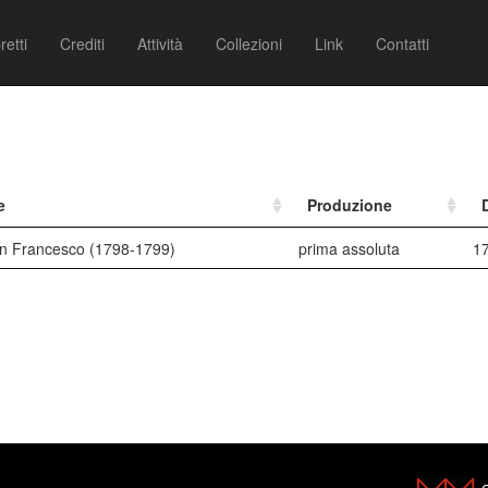
retti
Crediti
Attività
Collezioni
Link
Contatti
e
Produzione
n Francesco (1798-1799)
prima assoluta
1