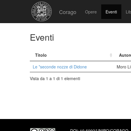
Corago
Opere
Eventi
Lib
Eventi
Titolo
Autor
Le *seconde nozze di Didone
Moro Li
Vista da 1 a 1 di 1 elementi
DOI:
10.6092/UNIBO/CORAGO