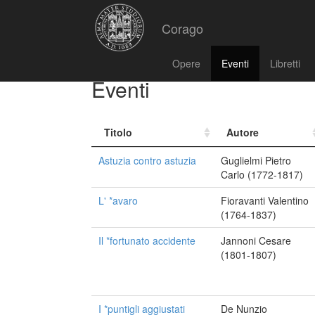
Corago
Opere
Eventi
Libretti
Eventi
Titolo
Autore
Astuzia contro astuzia
Guglielmi Pietro
Carlo (1772-1817)
L' *avaro
Fioravanti Valentino
(1764-1837)
Il *fortunato accidente
Jannoni Cesare
(1801-1807)
I *puntigli aggiustati
De Nunzio