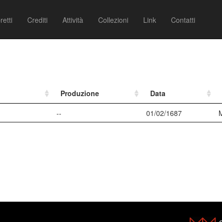
retti
Crediti
Attività
Collezioni
Link
Contatti
Produzione
Data
--
01/02/1687
M