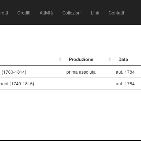
retti
Crediti
Attività
Collezioni
Link
Contatti
Produzione
Data
o (1760-1814)
prima assoluta
aut. 1784
vanni (1740-1816)
--
aut. 1784