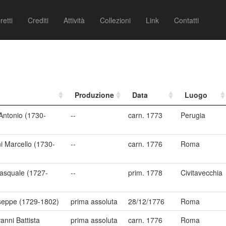
retti
Crediti
Attività
Collezioni
Link
Contatti
Produzione
Data
Luogo
Antonio (1730-
--
carn. 1773
Perugia
i Marcello (1730-
--
carn. 1776
Roma
Pasquale (1727-
--
prim. 1778
Civitavecchia
useppe (1729-1802)
prima assoluta
28/12/1776
Roma
anni Battista
prima assoluta
carn. 1776
Roma