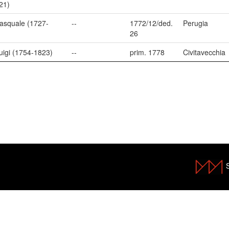
21)
Pasquale (1727-
--
1772/12/ded.
Perugia
26
uigi (1754-1823)
--
prim. 1778
Civitavecchia