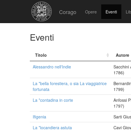
Corago
Opere
Eventi
Lib
Eventi
Titolo
Autore
Alessandro nell'Indie
Sacchini 
1786)
La *bella forestiera, o sia La viaggiatrice
Bernardin
fortunata
1799)
La *contadina in corte
Anfossi 
1797)
Ifigenia
Sarti Gi
La *locandiera astuta
Cavi Giov