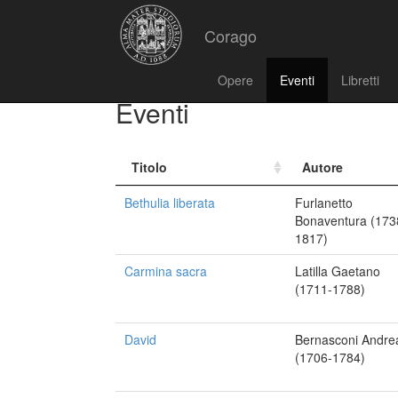
Corago
Opere
Eventi
Libretti
Eventi
Titolo
Autore
Bethulia liberata
Furlanetto
Bonaventura (173
1817)
Carmina sacra
Latilla Gaetano
(1711-1788)
David
Bernasconi Andre
(1706-1784)