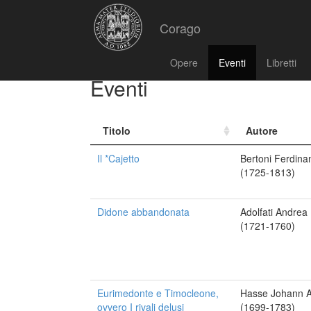
Corago
Opere
Eventi
Libretti
Eventi
Titolo
Autore
Il *Cajetto
Bertoni Ferdina
(1725-1813)
Didone abbandonata
Adolfati Andrea
(1721-1760)
Eurimedonte e Timocleone,
Hasse Johann A
ovvero I rivali delusi
(1699-1783)