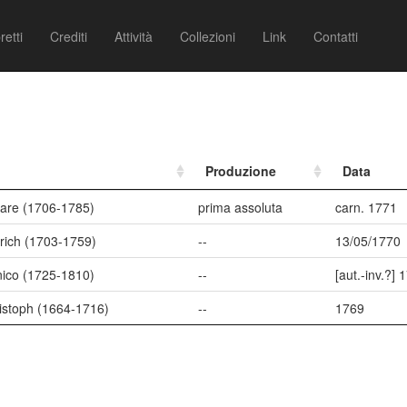
retti
Crediti
Attività
Collezioni
Link
Contatti
Produzione
Data
sare (1706-1785)
prima assoluta
carn. 1771
rich (1703-1759)
--
13/05/1770
nico (1725-1810)
--
[aut.-inv.?] 
istoph (1664-1716)
--
1769