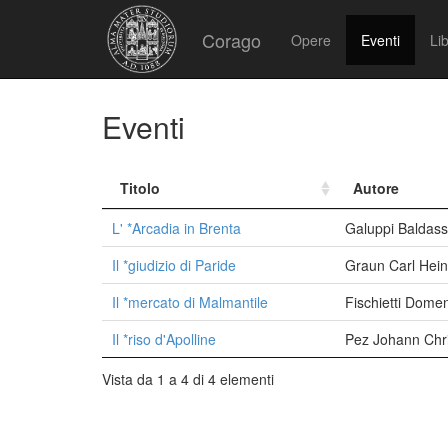
Corago
Opere
Eventi
Lib
Eventi
Titolo
Autore
L' *Arcadia in Brenta
Galuppi Baldas
Il *giudizio di Paride
Graun Carl Hein
Il *mercato di Malmantile
Fischietti Dome
Il *riso d'Apolline
Pez Johann Chr
Vista da 1 a 4 di 4 elementi