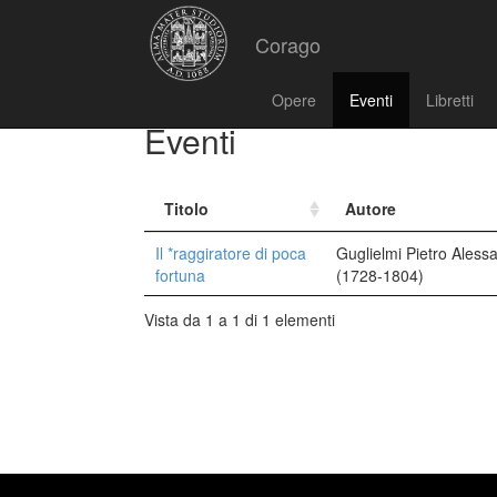
Corago
Opere
Eventi
Libretti
Eventi
Titolo
Autore
Il *raggiratore di poca
Guglielmi Pietro Aless
fortuna
(1728-1804)
Vista da 1 a 1 di 1 elementi