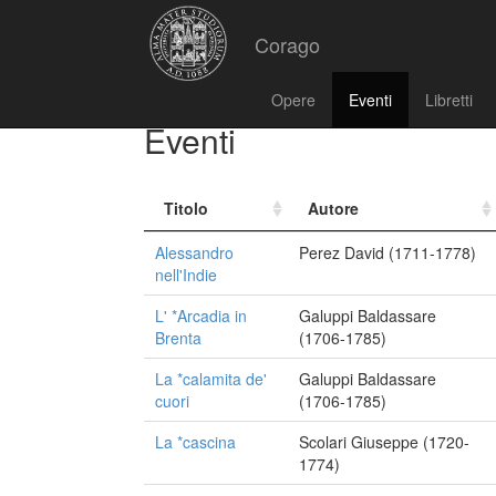
Corago
Opere
Eventi
Libretti
Eventi
Titolo
Autore
Alessandro
Perez David (1711-1778)
nell'Indie
L' *Arcadia in
Galuppi Baldassare
Brenta
(1706-1785)
La *calamita de'
Galuppi Baldassare
cuori
(1706-1785)
La *cascina
Scolari Giuseppe (1720-
1774)