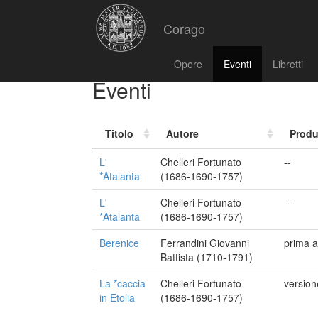
Corago
Opere
Eventi
Libretti
Eventi
Titolo
Autore
Produ
L'
Chelleri Fortunato
--
*Atalanta
(1686-1690-1757)
L'
Chelleri Fortunato
--
*Atalanta
(1686-1690-1757)
Berenice
Ferrandini Giovanni
prima a
Battista (1710-1791)
La *caccia
Chelleri Fortunato
versione
in Etolia
(1686-1690-1757)