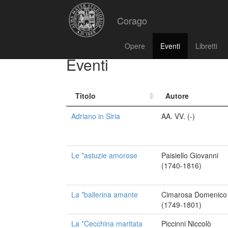
Corago
Opere
Eventi
Libretti
Eventi
Titolo
Autore
Adriano in Siria
AA. VV. (-)
Le *astuzie amorose
Paisiello Giovanni
(1740-1816)
La *ballerina amante
Cimarosa Domenico
(1749-1801)
La *Cecchina maritata
Piccinni Niccolò