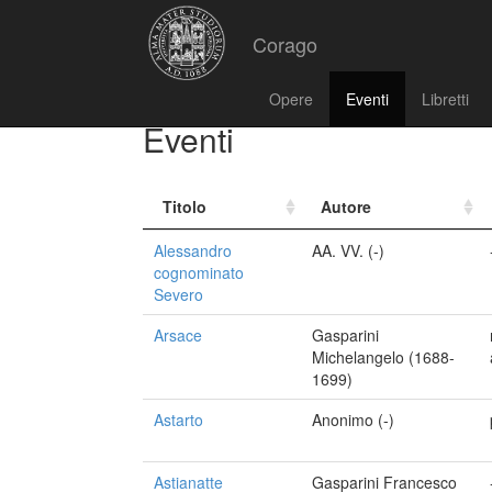
Corago
Opere
Eventi
Libretti
Eventi
Titolo
Autore
Alessandro
AA. VV. (-)
cognominato
Severo
Arsace
Gasparini
Michelangelo (1688-
1699)
Astarto
Anonimo (-)
Astianatte
Gasparini Francesco