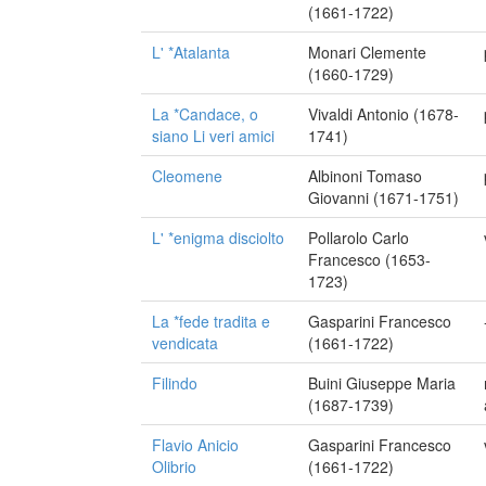
(1661-1722)
L' *Atalanta
Monari Clemente
(1660-1729)
La *Candace, o
Vivaldi Antonio (1678-
siano Li veri amici
1741)
Cleomene
Albinoni Tomaso
Giovanni (1671-1751)
L' *enigma disciolto
Pollarolo Carlo
Francesco (1653-
1723)
La *fede tradita e
Gasparini Francesco
vendicata
(1661-1722)
Filindo
Buini Giuseppe Maria
(1687-1739)
Flavio Anicio
Gasparini Francesco
Olibrio
(1661-1722)