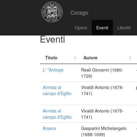
Corago
Opere
Eventi
Libretti
Eventi
Titolo
Autore
L' *Antiope
Reali Giovanni (1680-
1729)
Armida al
Vivaldi Antonio (1678-
campo d'Egitto
1741)
Armida al
Vivaldi Antonio (1678-
campo d'Egitto
1741)
Arsace
Gasparini Michelangelo
(1688-1699)