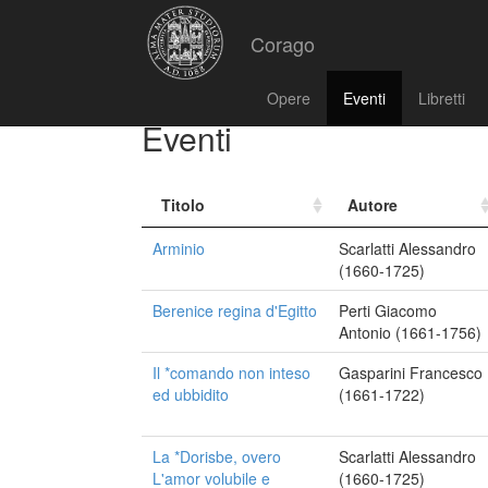
Corago
Opere
Eventi
Libretti
Eventi
Titolo
Autore
Arminio
Scarlatti Alessandro
(1660-1725)
Berenice regina d'Egitto
Perti Giacomo
Antonio (1661-1756)
Il *comando non inteso
Gasparini Francesco
ed ubbidito
(1661-1722)
La *Dorisbe, overo
Scarlatti Alessandro
L'amor volubile e
(1660-1725)