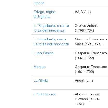
tiranno
Edvige, regina
AA. VV. (-)
d'Ungheria
L' *Engelberta, o sia La
Orefice Antonio
forza dell'innocenza
(1708-1734)
L' *Engelberta, overo
Mannucci Francesco
La forza dell'innocenza
Maria (1710-1713)
Lucio Papirio
Gasparini Francesco
(1661-1722)
Merope
Gasparini Francesco
(1661-1722)
La *Silvia
Anonimo (-)
Il *tiranno eroe
Albinoni Tomaso
Giovanni (1671-
1751)