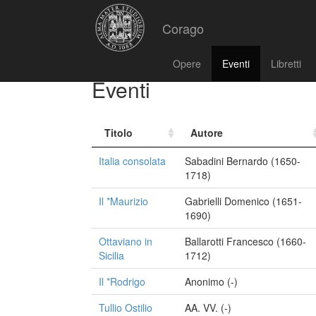
Corago
Opere
Eventi
Libretti
Eventi
Titolo
Autore
Italia consolata
Sabadini Bernardo (1650-
1718)
Il *Maurizio
Gabrielli Domenico (1651-
1690)
Ottaviano in
Ballarotti Francesco (1660-
Sicilia
1712)
Il *Rodrigo
Anonimo (-)
Tullio Ostilio
AA. VV. (-)