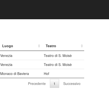
Luogo
Teatro
Venezia
Teatro di S. Moisè
Venezia
Teatro di S. Moisè
Monaco di Baviera
Hof
Precedente
1
Successivo