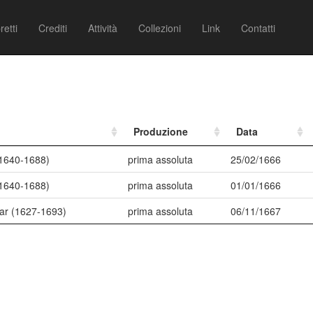
retti
Crediti
Attività
Collezioni
Link
Contatti
Produzione
Data
(1640-1688)
prima assoluta
25/02/1666
(1640-1688)
prima assoluta
01/01/1666
ar (1627-1693)
prima assoluta
06/11/1667