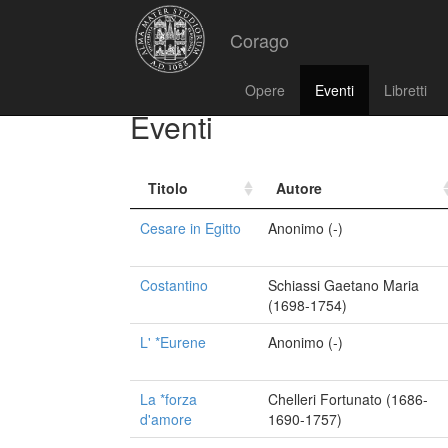
Corago
Opere
Eventi
Libretti
Eventi
Titolo
Autore
Cesare in Egitto
Anonimo (-)
Costantino
Schiassi Gaetano Maria
(1698-1754)
L' *Eurene
Anonimo (-)
La *forza
Chelleri Fortunato (1686-
d'amore
1690-1757)