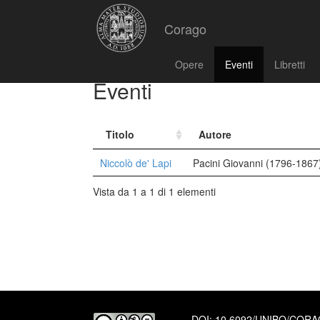
Corago
Opere
Eventi
Libretti
Eventi
Titolo
Autore
Niccolò de' Lapi
Pacini Giovanni (1796-1867
Vista da 1 a 1 di 1 elementi
DOI:
10.6092/UNIBO/COR