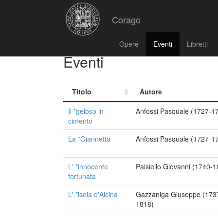
Corago
Opere
Eventi
Libretti
Eventi
Titolo
Autore
Il *geloso in
Anfossi Pasquale (1727-1
cimento
La *Giannetta
Anfossi Pasquale (1727-1
L' *innocente
Paisiello Giovanni (1740-1
fortunata
L' *isola d'Alcina
Gazzaniga Giuseppe (173
1818)