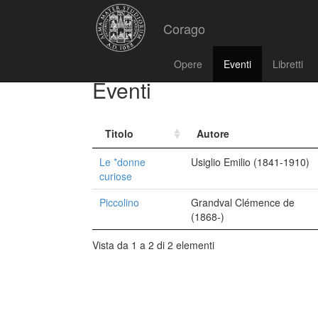
Corago
Opere
Eventi
Libretti
Eventi
Titolo
Autore
Le *donne
Usiglio Emilio (1841-1910)
curiose
Piccolino
Grandval Clémence de
(1868-)
Vista da 1 a 2 di 2 elementi