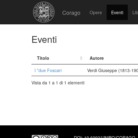
Corago
Opere
Eventi
Lib
Eventi
Titolo
Autore
I *due Foscari
Verdi Giuseppe (1813-19
Vista da 1 a 1 di 1 elementi
DOI:
10.6092/UNIBO/CORAGO