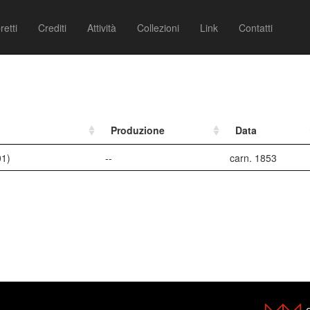
retti
Crediti
Attività
Collezioni
Link
Contatti
Produzione
Data
01)
--
carn. 1853