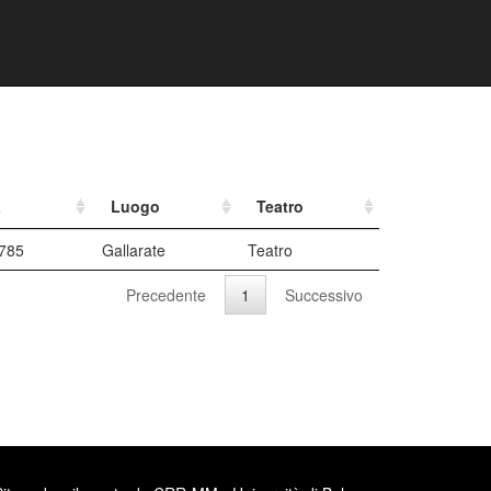
a
Luogo
Teatro
1785
Gallarate
Teatro
Precedente
1
Successivo