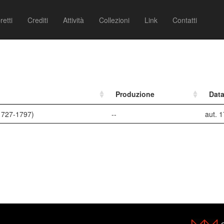
retti
Crediti
Attività
Collezioni
Link
Contatti
Produzione
Dat
1727-1797)
--
aut. 