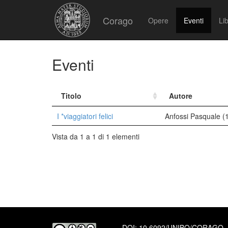
Corago
Opere
Eventi
Lib
Eventi
Titolo
Autore
I *viaggiatori felici
Anfossi Pasquale (
Vista da 1 a 1 di 1 elementi
DOI:
10.6092/UNIBO/CORAGO