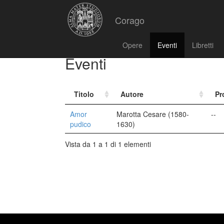
Corago
Opere
Eventi
Libretti
Eventi
Titolo
Autore
Pr
Amor
Marotta Cesare (1580-
--
pudico
1630)
Vista da 1 a 1 di 1 elementi