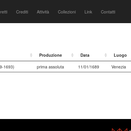
retti
Crediti
Attività
Collezioni
Link
Contatti
Produzione
Data
Luogo
19-1693)
prima assoluta
11/01/1689
Venezia