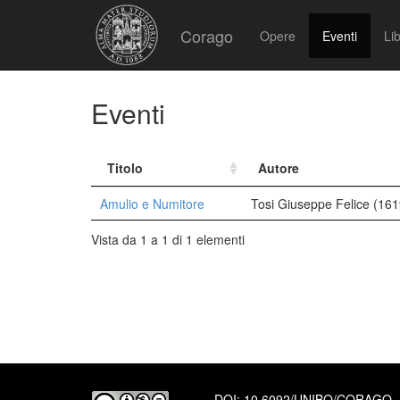
Corago
Opere
Eventi
Lib
Eventi
Titolo
Autore
Amulio e Numitore
Tosi Giuseppe Felice (16
Vista da 1 a 1 di 1 elementi
DOI:
10.6092/UNIBO/CORAGO